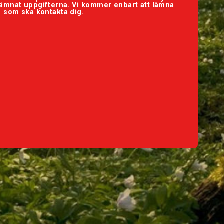
 lämnat uppgifterna. Vi kommer enbart att lämna
re som ska kontakta dig.