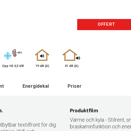
OFFERT
Upp till 4,5 kW
19 dB (A)
41 dB (A)
nt
Energidekal
Priser
a.
Produktfilm
Värme och kyla - Stilrent, s
bytbar textilfront för dig
braskaminfunktion och energ