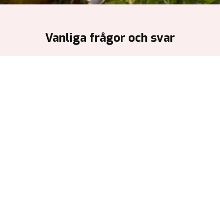
Vanliga frågor och svar
EN LUFT-LUFTVÄRMEPUMP KAN VARA SPRIDNINGEN AV DE
. HUR KAN JAG MAXIMERA SPRIDNINGEN FÖR ATT FÅ EN
A HUSET?
PRODUKTER
Värmepumpar