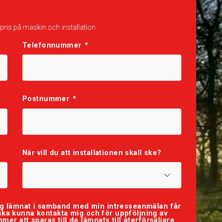
 pris på maskin och installation.
Telefonnummer
*
Postnummer
*
När vill du att installationen skall ske?
ag lämnat i samband med min intresseanmälan får
e ska kunna kontakta mig och för uppföljning av
er att sparas till de lämnats till återförsäljare