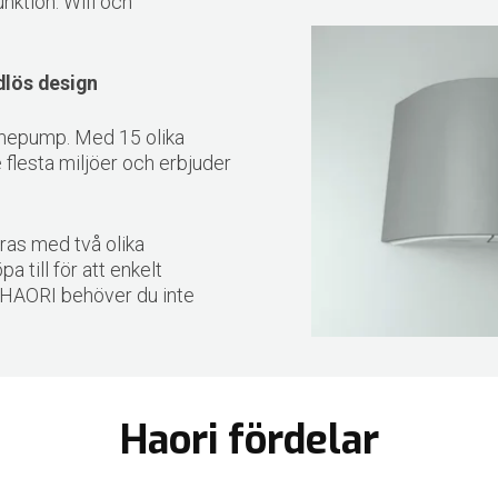
nktion. Wifi och
dlös design
ärmepump. Med 15 olika
e flesta miljöer och erbjuder
ras med två olika
pa till för att enkelt
d HAORI behöver du inte
Haori fördelar