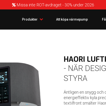
Missa inte ROT-avdraget - 30% under 2026
Produkter
Att köpa värmepump
Få
HAORI LUFT
- NÄR DES
STYRA
Äntligen en snygg och d
energieffektiv kyla pre
textilfront smälter Haor