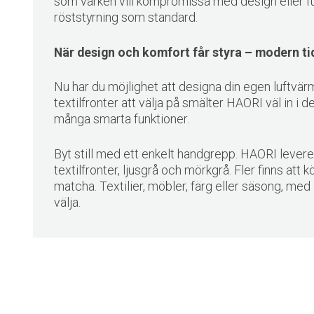
som varken vill kompromissa med design eller fu
röststyrning som standard.
När design och komfort får styra – modern ti
Nu har du möjlighet att designa din egen luftv
textilfronter att välja på smälter HAORI väl in i d
många smarta funktioner.
Byt still med ett enkelt handgrepp. HAORI levere
textilfronter, ljusgrå och mörkgrå. Fler finns att kö
matcha. Textilier, möbler, färg eller säsong, me
välja.