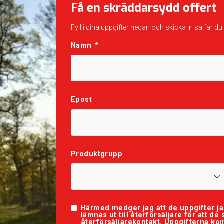
Få en skräddarsydd offert
Fyll i dina uppgifter nedan och skicka in så får du
Namn
*
Epost
Produktgrupp
Härmed medger jag att de uppgifter j
lämnas ut till återförsäljare för att d
återförsäljarekontakt. Uppgifterna komm