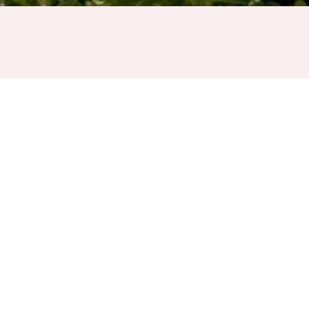
N
 JÄMNARE
KONTAKTA OSS
Tel:
040-671 12 57
E-post:
info@klimatexperten.se