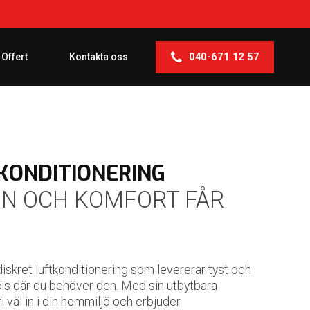
040-671 12 57
 Offert
Kontakta oss
KONDITIONERING
IGN OCH KOMFORT FÅR
iskret luftkonditionering som levererar tyst och
cis där du behöver den. Med sin utbytbara
i väl in i din hemmiljö och erbjuder