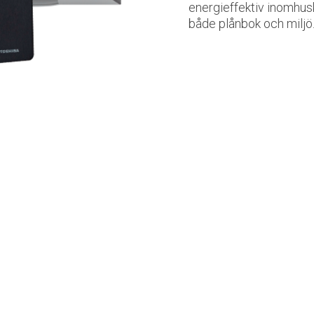
energieffektiv inomhusk
både plånbok och milj