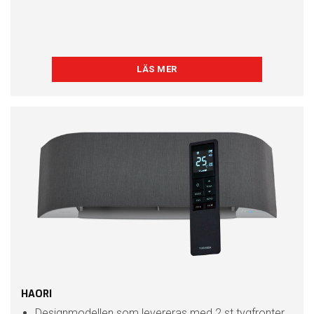
LÄS MER
HAORI
Designmodellen som levereras med 2 st tygfronter