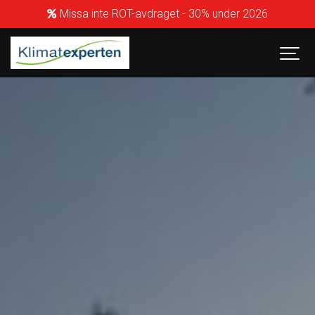
Missa inte ROT-avdraget - 30% under 2026