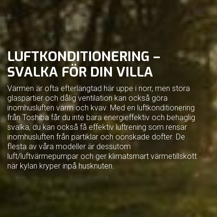
LUFTKONDITIONERING –
SVALKA FÖR DIN VILLA
Värmen är ofta efterlängtad här uppe i norr, men stora
glaspartier och dålig ventilation kan också göra
inomhusluften varm och kvav. Med en luftkonditionering
från Toshiba får du inte bara energieffektiv och behaglig
svalka, du kan också få effektiv luftrening som rensar
inomhusluften från partiklar och oönskade dofter. De
flesta av våra modeller är dessutom
luft/luftvärmepumpar och ger klimatsmart värmetillskott
när kylan kryper inpå husknuten.